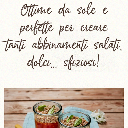
Ottime da sole e
perfette per creare
tanti abbinamenti salati,
dolci... sfiziosi!