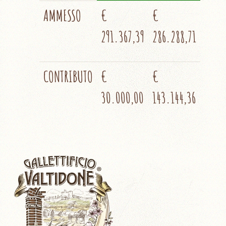
AMMESSO
€
€
291.367,39
286.288,71
CONTRIBUTO
€
€
30.000,00
143.144,36