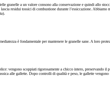
delle granelle a un valore consono alla conservazione e quindi allo stoc
lascia residui tossici di combustione durante l’essiccazione. Abbiamo me
ta).
ediatezza è fondamentale per mantenere le granelle sane. A loro protezi
ice: vengono scoppiati rigorosamente a chicco intero, preservando il più 
ica alle gallette. Dopo controlli di qualità e peso, le gallette vengono