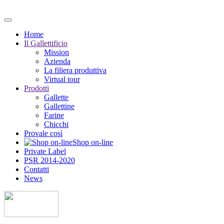
Home
Il Gallettificio
Mission
Azienda
La filiera produttiva
Virtual tour
Prodotti
Gallette
Gallettine
Farine
Chicchi
Provale così
Shop on-line
Private Label
PSR 2014-2020
Contatti
News